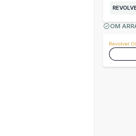
REVOLV
OM ARR
Revolver O