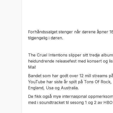
Forhåndssalget stenger når dørene åpner 18:0
tilgjengelig i døren.
The Cruel Intentions slipper sitt tredje alb
heidundrende releasefest med konsert og li
Mai!
Bandet som har godt over 12 mill streams på 
YouTube har siste år spilt på Tons Of Rock
England, Usa og Australia.
De fikk også mye internasjonal oppmerksomh
med i soundtracket til sesong 1 og 2 av HB