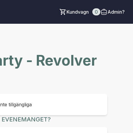
Kundvagn
0
Admin?
rty - Revolver
inte tillgängliga
R EVENEMANGET?