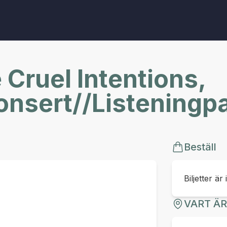
Cruel Intentions,
onsert//Listeningpa
Beställ
Biljetter är 
VART Ä