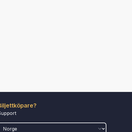
Biljettköpare?
Support
LAND