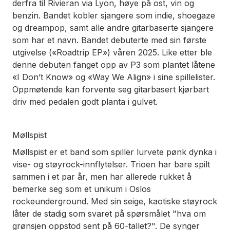
derfra til Rivieran via Lyon, høye på ost, vin og
benzin. Bandet kobler sjangere som indie, shoegaze
og dreampop, samt alle andre gitarbaserte sjangere
som har et navn. Bandet debuterte med sin første
utgivelse («Roadtrip EP») våren 2025. Like etter ble
denne debuten fanget opp av P3 som plantet låtene
«I Don’t Know» og «Way We Align» i sine spillelister.
Oppmøtende kan forvente seg gitarbasert kjørbart
driv med pedalen godt planta i gulvet.
Møllspist
Møllspist er et band som spiller lurvete pønk dynka i
vise- og støyrock-innflytelser. Trioen har bare spilt
sammen i et par år, men har allerede rukket å
bemerke seg som et unikum i Oslos
rockeunderground. Med sin seige, kaotiske støyrock
låter de stadig som svaret på spørsmålet "hva om
grønsjen oppstod sent på 60-tallet?". De synger