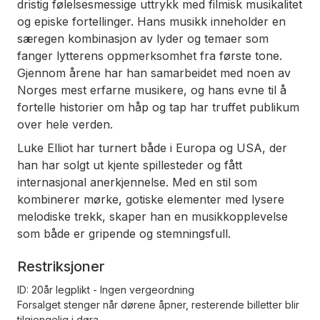
dristig følelsesmessige uttrykk med filmisk musikalitet
og episke fortellinger. Hans musikk inneholder en
særegen kombinasjon av lyder og temaer som
fanger lytterens oppmerksomhet fra første tone.
Gjennom årene har han samarbeidet med noen av
Norges mest erfarne musikere, og hans evne til å
fortelle historier om håp og tap har truffet publikum
over hele verden.
Luke Elliot har turnert både i Europa og USA, der
han har solgt ut kjente spillesteder og fått
internasjonal anerkjennelse. Med en stil som
kombinerer mørke, gotiske elementer med lysere
melodiske trekk, skaper han en musikkopplevelse
som både er gripende og stemningsfull.
Restriksjoner
ID: 20år legplikt - Ingen vergeordning
Forsalget stenger når dørene åpner, resterende billetter blir
tilgjengelig i døra.