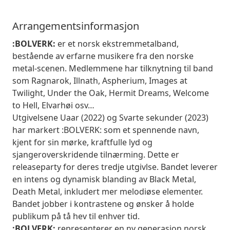
Arrangementsinformasjon
:BOLVERK:
er et norsk ekstremmetalband,
bestående av erfarne musikere fra den norske
metal-scenen. Medlemmene har tilknytning til band
som Ragnarok, Illnath, Aspherium, Images at
Twilight, Under the Oak, Hermit Dreams, Welcome
to Hell, Elvarhøi osv…
Utgivelsene Uaar (2022) og Svarte sekunder (2023)
har markert :BOLVERK: som et spennende navn,
kjent for sin mørke, kraftfulle lyd og
sjangeroverskridende tilnærming. Dette er
releaseparty for deres tredje utgivlse. Bandet leverer
en intens og dynamisk blanding av Black Metal,
Death Metal, inkludert mer melodiøse elementer.
Bandet jobber i kontrastene og ønsker å holde
publikum på tå hev til enhver tid.
:BOLVERK:
representerer en ny generasjon norsk