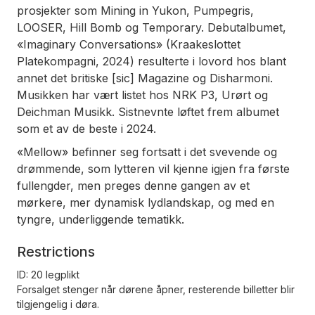
prosjekter som Mining in Yukon, Pumpegris,
LOOSER, Hill Bomb og Temporary. Debutalbumet,
«Imaginary Conversations» (Kraakeslottet
Platekompagni, 2024) resulterte i lovord hos blant
annet det britiske [sic] Magazine og Disharmoni.
Musikken har vært listet hos NRK P3, Urørt og
Deichman Musikk. Sistnevnte løftet frem albumet
som et av de beste i 2024.
«Mellow» befinner seg fortsatt i det svevende og
drømmende, som lytteren vil kjenne igjen fra første
fullengder, men preges denne gangen av et
mørkere, mer dynamisk lydlandskap, og med en
tyngre, underliggende tematikk.
Restrictions
ID: 20 legplikt
Forsalget stenger når dørene åpner, resterende billetter blir
tilgjengelig i døra.