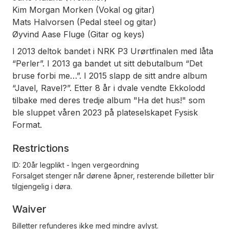
Kim Morgan Morken (Vokal og gitar)
Mats Halvorsen (Pedal steel og gitar)
Øyvind Aase Fluge (Gitar og keys)
I 2013 deltok bandet i NRK P3 Urørtfinalen med låta
“Perler”. I 2013 ga bandet ut sitt debutalbum “Det
bruse forbi me…”. I 2015 slapp de sitt andre album
“Javel, Ravel?”. Etter 8 år i dvale vendte Ekkolodd
tilbake med deres tredje album "Ha det hus!" som
ble sluppet våren 2023 på plateselskapet Fysisk
Format.
Restrictions
ID: 20år legplikt - Ingen vergeordning
Forsalget stenger når dørene åpner, resterende billetter blir
tilgjengelig i døra.
Waiver
Billetter refunderes ikke med mindre avlyst.